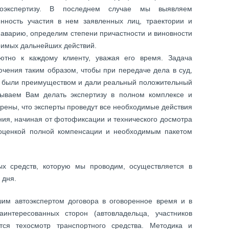
тоэкспертизу. В последнем случае мы выявляем
нность участия в нем заявленных лиц, траектории и
 аварию, определим степени причастности и виновности
римых дальнейших действий.
тно к каждому клиенту, уважая его время. Задача
ючения таким образом, чтобы при передаче дела в суд,
и были преимуществом и дали реальный положительный
зываем Вам делать экспертизу в полном комплексе и
рены, что эксперты проведут все необходимые действия
ния, начиная от фотофиксации и технического досмотра
я оценкой полной компенсации и необходимым пакетом
ых средств, которую мы проводим, осуществляется в
 дня.
им автоэкспертом договора в оговоренное время и в
аинтересованных сторон (автовладельца, участников
ется техосмотр транспортного средства. Методика и