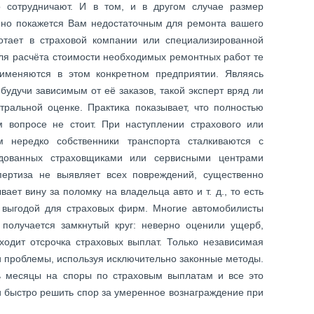
о сотрудничают. И в том, и в другом случае размер
 но покажется Вам недостаточным для ремонта вашего
отает в страховой компании или специализированной
для расчёта стоимости необходимых ремонтных работ те
рименяются в этом конкретном предприятии. Являясь
будучи зависимым от её заказов, такой эксперт вряд ли
тральной оценке. Практика показывает, что полностью
м вопросе не стоит. При наступлении страхового или
м нередко собственники транспорта сталкиваются с
ндованных страховщиками или сервисными центрами
пертиза не выявляет всех повреждений, существенно
ет вину за поломку на владельца авто и т. д., то есть
 выгодой для страховых фирм. Многие автомобилисты
 получается замкнутый круг: неверно оценили ущерб,
одит отсрочка страховых выплат. Только независимая
и проблемы, используя исключительно законные методы.
ь месяцы на споры по страховым выплатам и все это
ли быстро решить спор за умеренное вознаграждение при