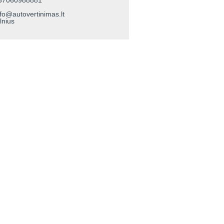
37060988881
nfo@autovertinimas.lt
lnius